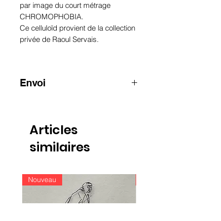
par image du court métrage
CHROMOPHOBIA.
Ce celluloïd provient de la collection
privée de Raoul Servais.
Envoi
ATTENTION : pour les envois hors
Belgique, merci de nous contacter
par e-mail
Articles
info@raoulservaiscollection.com
similaires
Nouveau
Nouveau