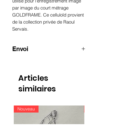
utilisé pour l'enregistrement image
par image du court métrage
GOLDFRAME. Ce celluloïd provient
de la collection privée de Raoul
Servais.
Envoi
ATTENTION
:
pour les envois hors
Belgique, merci de nous contacter
par e-mail
Articles
info@raoulservaiscollection.com
similaires
Nouveau
Nouveau