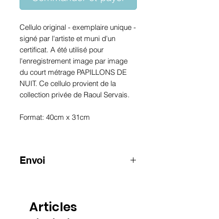
Cellulo original - exemplaire unique -
signé par l'artiste et muni d'un
certificat. A été utilisé pour
l'enregistrement image par image
du court métrage PAPILLONS DE
NUIT. Ce cellulo provient de la
collection privée de Raoul Servais.
Format: 40cm x 31cm
Envoi
ATTENTION
:
pour les envois hors
Belgique, merci de nous contacter
par e-mail
Articles
info@raoulservaiscollection.com