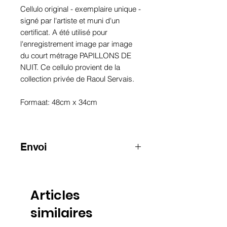
Cellulo original - exemplaire unique -
signé par l'artiste et muni d'un
certificat. A été utilisé pour
l'enregistrement image par image
du court métrage PAPILLONS DE
NUIT. Ce cellulo provient de la
collection privée de Raoul Servais.
Formaat: 48cm x 34cm
Envoi
ATTENTION: pour les envois hors
Belgique, merci de nous contacter
par email
Articles
info@raoulservaiscollection.com
similaires