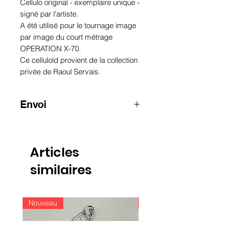
Cellulo original - exemplaire unique -
signé par l'artiste.
A été utilisé pour le tournage image
par image du court métrage
OPERATION X-70.
Ce celluloïd provient de la collection
privée de Raoul Servais.
Envoi
ATTENTION
:
pour les envois hors
Belgique, merci de nous contacter
par e-mail
Articles
info@raoulservaiscollection.com
similaires
Nouveau
Nouveau