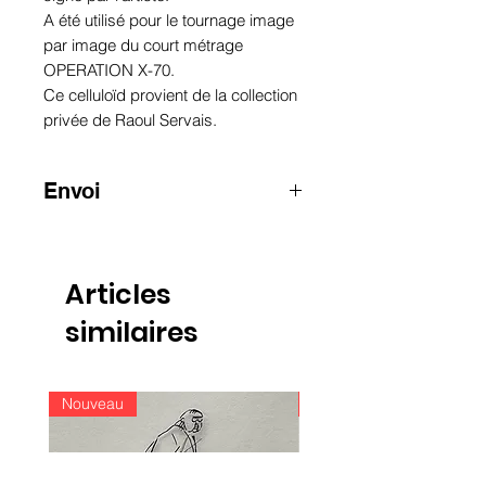
A été utilisé pour le tournage image
par image du court métrage
OPERATION X-70.
Ce celluloïd provient de la collection
privée de Raoul Servais.
Envoi
ATTENTION
:
pour les envois hors
Belgique, merci de nous contacter
par e-mail
Articles
info@raoulservaiscollection.com
similaires
Nouveau
Nouveau