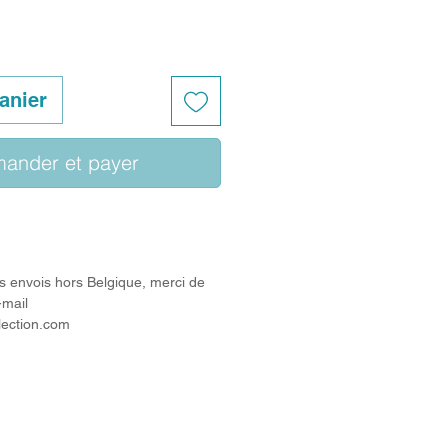
anier
ander et payer
s envois hors Belgique, merci de
-mail
lection.com