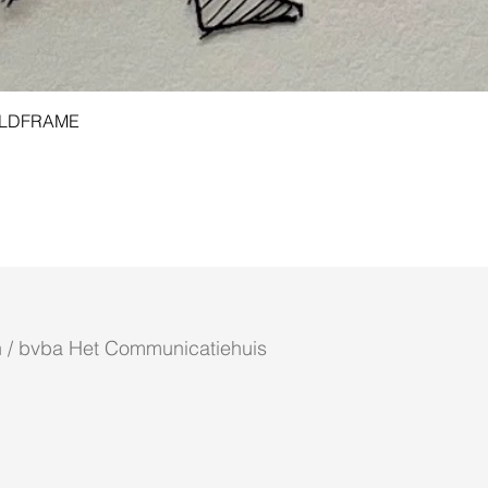
Aperçu rapide
 GOLDFRAME
 / bvba Het Communicatiehuis