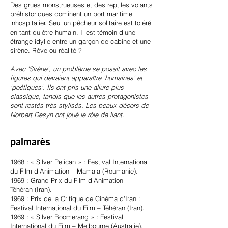
Des grues monstrueuses et des reptiles volants
préhistoriques dominent un port maritime
inhospitalier. Seul un pêcheur solitaire est toléré
en tant qu'être humain. Il est témoin d'une
étrange idylle entre un garçon de cabine et une
sirène. Rêve ou réalité ?
Avec 'Sirène', un problème se posait avec les
figures qui devaient apparaître 'humaines' et
'poétiques'. Ils ont pris une allure plus
classique, tandis que les autres protagonistes
sont restés très stylisés. Les beaux décors de
Norbert Desyn ont joué le rôle de liant.
palmarès
1968 : « Silver Pelican » : Festival International
du Film d'Animation – Mamaia (Roumanie).
1969 : Grand Prix du Film d'Animation –
Téhéran (Iran).
1969 : Prix de la Critique de Cinéma d'Iran :
Festival International du Film – Téhéran (Iran).
1969 : « Silver Boomerang » : Festival
International du Film – Melbourne (Australie).