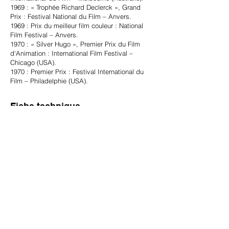
1969 : « Trophée Richard Declerck », Grand
Prix : Festival National du Film – Anvers.
1969 : Prix du meilleur film couleur : National
Film Festival – Anvers.
1970 : « Silver Hugo », Premier Prix du Film
d'Animation : International Film Festival –
Chicago (USA).
1970 : Premier Prix : Festival International du
Film – Philadelphie (USA).
Fiche technique
Support: 35mm
Couleur
Découpe : 1 x 1,33
Son : Mono
Temps de jeu : 9'30"
Version originale : internationale - pas de
dialogues
Réalisé par : Raoul Servais
Scénario : Raoul Servais
Animation : Raoul Servais & Willy Verschelde
Ensembles : Norbert Deseyn
Musique : Lucien Goethals