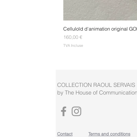
Celluloïd d'animation original
Prix
160,00 €
TVA Incluse
COLLECTION RAOUL SERVAIS
by The House of Communication
Contact
Terms and conditions