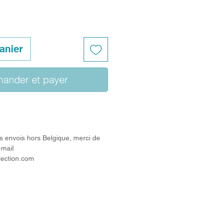
anier
ander et payer
s envois hors Belgique, merci de
-mail
lection.com