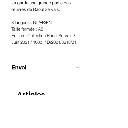
sa garde une grande partie des
œuvres de Raoul Servais.
3 langues : NL/FR/EN
Taille fermée : A5
Édition : Collection Raoul Servais /
Juin 2021 / 100p. / D/2021/8618/01
Envoi
ATTENTION
:
pour les envois hors
Belgique, merci de nous contacter
par e-mail
Articles
info@raoulservaiscollection.com
similaires
Nouveau
Nouveau