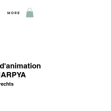
More
 d'animation
 HARPYA
rechts