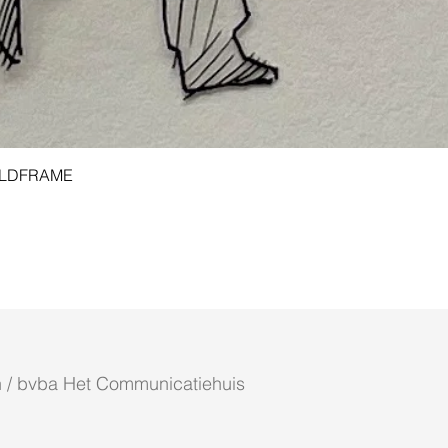
Aperçu rapide
 GOLDFRAME
 / bvba Het Communicatiehuis