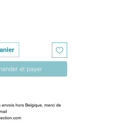
anier
ander et payer
envois hors Belgique, merci de
mail
lection.com