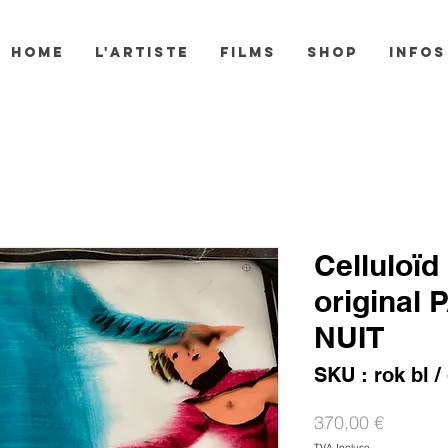
HOME
L'ARTISTE
FILMS
SHOP
INFOS
Celluloïd
original
NUIT
SKU : rok bl /
Prix
370,00 €
TVA Incluse