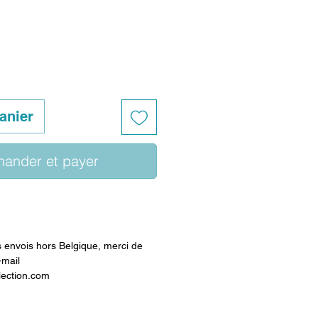
anier
ander et payer
envois hors Belgique, merci de
-mail
lection.com