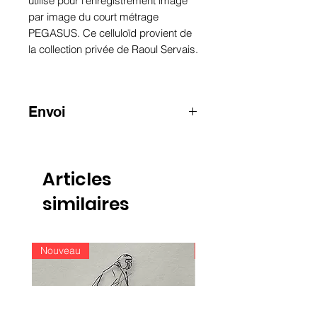
utilisé pour l'enregistrement image
par image du court métrage
PEGASUS. Ce celluloïd provient de
la collection privée de Raoul Servais.
Envoi
ATTENTION: pour les envois hors
Belgique, merci de nous contacter
par email
Articles
info@raoulservaiscollection.com
similaires
Nouveau
Nouveau