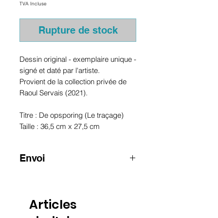
TVA Incluse
Rupture de stock
Dessin original - exemplaire unique -
signé et daté par l'artiste.
Provient de la collection privée de
Raoul Servais (2021).
Titre : De opsporing (Le traçage)
Taille : 36,5 cm x 27,5 cm
Envoi
ATTENTION
:
pour les envois hors
Belgique, merci de nous contacter
par e-mail
Articles
info@raoulservaiscollection.com