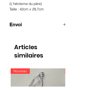
(L'héroïsme du père)
Taille : 42cm x 29,7cm
Envoi
ATTENTION
:
pour les envois hors
Belgique, merci de nous contacter
par e-mail
Articles
info@raoulservaiscollection.com
similaires
Nouveau
Nouveau