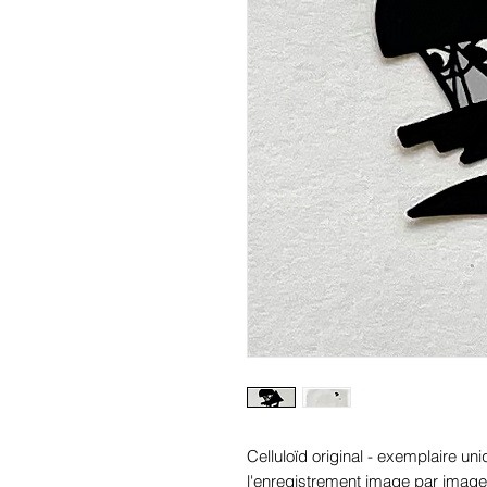
Celluloïd original - exemplaire uniq
l'enregistrement image par im