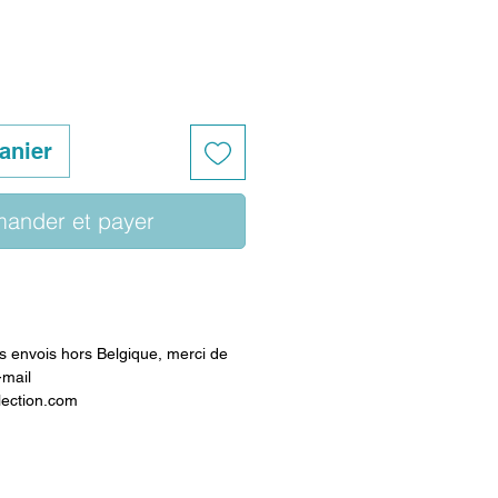
anier
ander et payer
 envois hors Belgique, merci de
-mail
lection.com