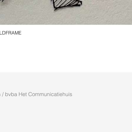
Aperçu rapide
 GOLDFRAME
 / bvba Het Communicatiehuis