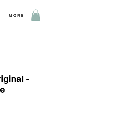
More
iginal -
de