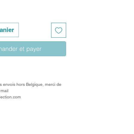
anier
ander et payer
s envois hors Belgique, merci de
-mail
lection.com