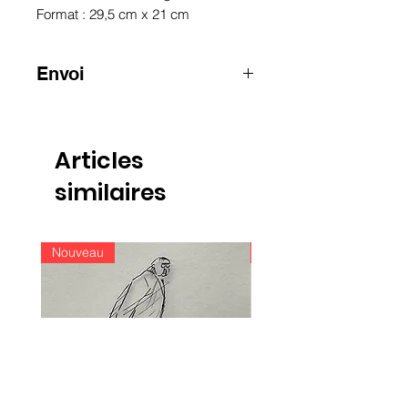
Format : 29,5 cm x 21 cm
Envoi
ATTENTION
:
pour les envois hors
Belgique, merci de nous contacter
par e-mail
Articles
info@raoulservaiscollection.com
similaires
Nouveau
Nouveau